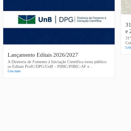
31
e 
31º
Con
Lei
Lançamento Editais 2026/2027
A Diretoria de Fomento à Iniciação Científica torna público
os Editais ProIC/DPG/UnB – PIBIC/PIBIC-AF e...
Leia mais