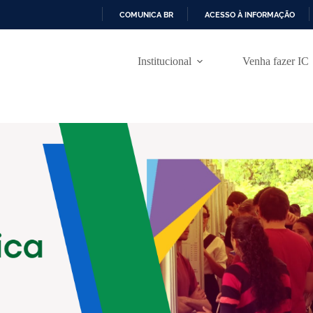
COMUNICA BR
ACESSO À INFORMAÇÃO
I
R
P
Institucional
Venha fazer IC
A
R
A
O
C
O
N
T
E
Ú
D
O