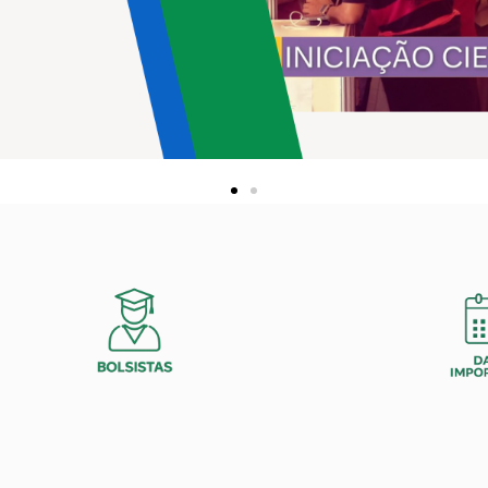
o 26/27
er nos Editais
6/27