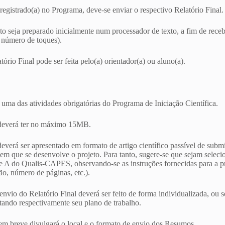
 registrado(a) no Programa, deve-se enviar o respectivo Relatório Final.
o seja preparado inicialmente num processador de texto, a fim de receb
, número de toques).
ório Final pode ser feita pelo(a) orientador(a) ou aluno(a).
 uma das atividades obrigatórias do Programa de Iniciação Científica.
 deverá ter no máximo 15MB.
deverá ser apresentado em formato de artigo científico passível de submi
em que se desenvolve o projeto. Para tanto, sugere-se que sejam seleci
e A do Qualis-CAPES, observando-se as instruções fornecidas para a p
ão, número de páginas, etc.).
vio do Relatório Final deverá ser feito de forma individualizada, ou se
ntando respectivamente seu plano de trabalho.
m breve divulgará o local e o formato de envio dos Resumos.