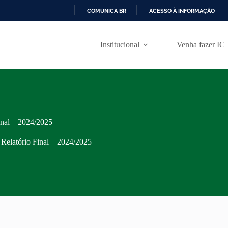
COMUNICA BR
ACESSO À INFORMAÇÃO
I
R
P
Institucional
Venha fazer IC
A
R
A
O
C
O
N
T
inal – 2024/2025
E
Ú
 Relatório Final – 2024/2025
D
O