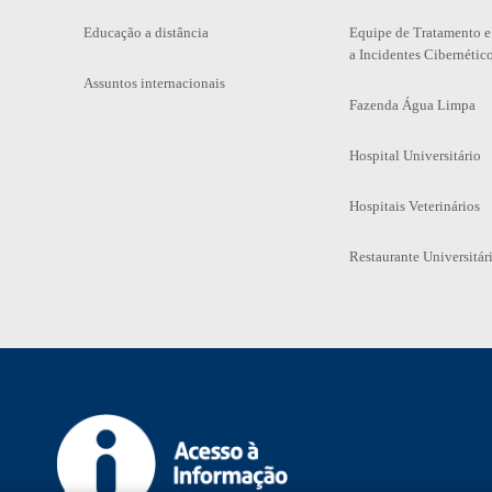
Educação a distância
Equipe de Tratamento e
a Incidentes Cibernétic
Assuntos internacionais
Fazenda Água Limpa
Hospital Universitário
Hospitais Veterinários
Restaurante Universitár