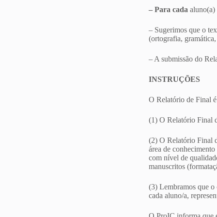
– Para cada
aluno(a)
– Sugerimos que o text
(ortografia, gramática
– A submissão do Relat
INSTRUÇÕES
O Relatório de Final é
(1) O Relatório Final
(2) O Relatório Final 
área de conhecimento 
com nível de qualidad
manuscritos (formataç
(3) Lembramos que o en
cada aluno/a, represe
O ProIC informa que e