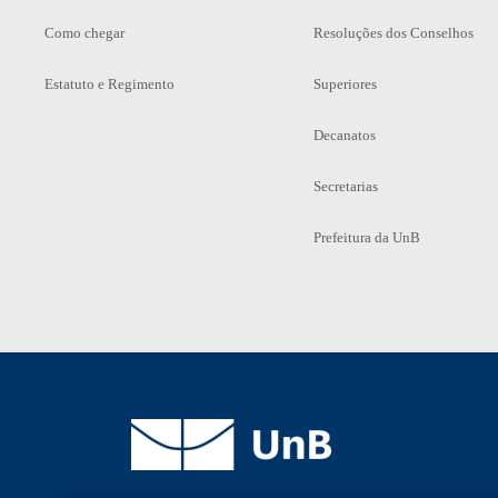
Como chegar
Resoluções dos Conselhos
Estatuto e Regimento
Superiores
Decanatos
Secretarias
Prefeitura da UnB