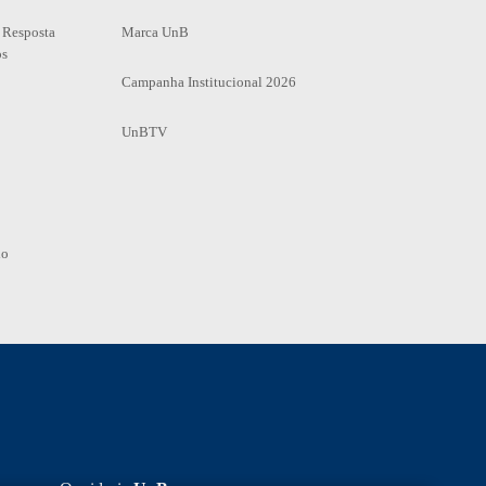
 Resposta
Marca UnB
os
Campanha Institucional 2026
UnBTV
io