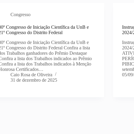
Congresso
30º Congresso de Iniciação Científica da UnB e
Instru
21º Congresso do Distrito Federal
2024/
30º Congresso de Iniciação Científica da UnB e
Instru
21º Congresso do Distrito Federal Confira a lista
2024/2
dos Trabalhos ganhadores do Prêmio Destaque
ATIVI
Confira a lista dos Trabalhos indicados ao Prêmio
PERÍ
Confira a lista dos Trabalhos indicados à Menção
PIBIC
Honrosa Certificados…
setemb
Caio Rosa de Oliveira
05/09
31 de dezembro de 2025