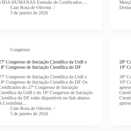
VIDA HUMANAS Emissão de Certificados:…
Mençã
Caio Rosa de Oliveira
Desta
5 de janeiro de 2026
Congresso
27º Congresso de Iniciação Científica da UnB e
28º Co
18º Congresso de Iniciação Científica do DF
19º Co
27º Congresso de Iniciação Científica da UnB e
28º Co
18º Congresso de Iniciação Científica do DF Os
19º Co
Certificados do 27º Congresso de Iniciação
aprese
Científica da UnB e do 18º Congresso de Iniciação
Cientí
Científica do DF estão disponíveis no link abaixo.
Cientí
A Cerimônia…
aprese
Caio Rosa de Oliveira
5 de janeiro de 2026