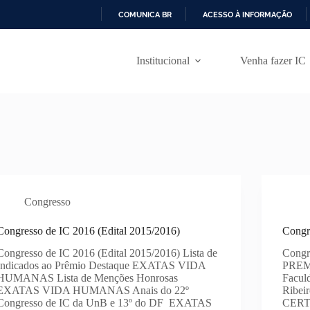
COMUNICA BR
ACESSO À INFORMAÇÃO
I
R
P
Institucional
Venha fazer IC
A
R
A
O
C
O
N
T
E
Ú
D
Congresso
O
Congresso de IC 2016 (Edital 2015/2016)
Congr
Congresso de IC 2016 (Edital 2015/2016) Lista de
Cong
Indicados ao Prêmio Destaque EXATAS VIDA
PREMI
HUMANAS Lista de Menções Honrosas
Facul
EXATAS VIDA HUMANAS Anais do 22º
Ribeir
Congresso de IC da UnB e 13º do DF EXATAS
CERT