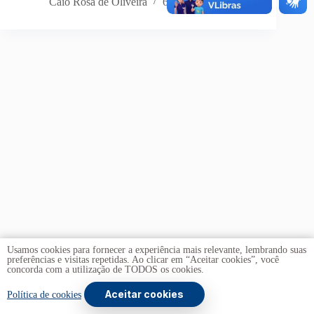
Caio Rosa de Oliveira
6 de janeiro de 2026
Usamos cookies para fornecer a experiência mais relevante, lembrando suas
preferências e visitas repetidas. Ao clicar em “Aceitar cookies”, você
concorda com a utilização de TODOS os cookies.
Aceitar cookies
Copyright © 2026 -
Universidade de Brasília
. Todos os
Política de cookies
direitos reservados.